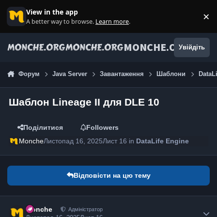
Jump to content
View in the app
×
Di
A better way to browse.
Learn more
.
MONCHE.ORG
Увійдіть
Форум
Java Server
Завантаження
Шаблони
DataL
Шаблон Lineage II для DLE 10
Поділитися
Followers
Monche
Листопад 16, 2025
Лист 16
in
DataLife Engine
Відповісти на цю тему
Monche
Адміністратор