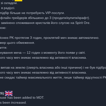
зі складом.
в радіусі.
ідбір більше не потребують VIP-послуги.
 офлайн-трейдерів збільшено до 3 (продати/купити/крафт).
замінено споживання кристалів його слугою на Spirit Ore.
рою:
йснює PK протягом 3 годин, проклятий меч зникає автоматично.
ймер цього обмеження.
иття:
нування меча — 12 годин з моменту його появи у світі.
ого часу меч зникає незалежно від активності власника.
:
ипав на землю (смерть власника або інші причини) і не був підібра
ого часу меч зникає незалежно від активності власника.
 не скидає таймер максимального життя, лише таймер відсутності P
26)
ouse has been added to MDT.
as been increased.