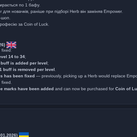
бирається по 1 бафу.
для новачків, раніше при підборі Herb він заміняв Empower.
-шоп.
рофесію за Coin of Luck.
26)
fixed:
evel 14 to 34
;
 buff is added per level
;
1 buff is removed per level
.
s has been fixed
— previously, picking up a Herb would replace Emp
 fixed.
ge marks have been added
and can now be purchased for
Coin of L
.01.2026)