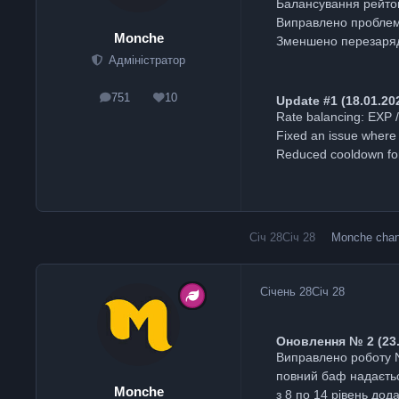
Балансування рейтов:
Виправлено проблему
Monche
Зменшено перезарядк
Адміністратор
751
10
Update #1 (18.01.20
posts
Reputation
Rate balancing: EXP /
Fixed an issue where
Reduced cooldown for
Січ 28
Січ 28
Monche
chang
Січень 28
Січ 28
Оновлення № 2 (23
Виправлено роботу N
повний баф надаєтьс
Monche
з 8 по 14 рівень дод