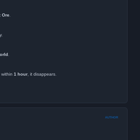
t Ore
.
y.
orld
.
 within
1 hour
, it disappears.
AUTHOR