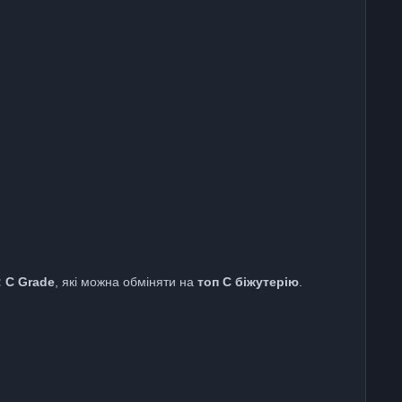
: C Grade
, які можна обміняти на
топ C біжутерію
.