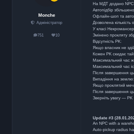
На МДТ додано NPC 
Автопідбір збільшено 
Monche
Офлайн-шоп та автоп
Дозволена кількість
Адміністратор
У класі Некромансер 
Змінено прокляту зб
751
10
posts
Reputation
Відсутність PK:
Якщо власник не зді
Кожен PK скидає та
Максимальний час ж
Максимальний час іс
Після завершення ць
Випадіння на землю
Якщо проклятий меч в
Після завершення ць
Зверніть увагу — PK
Update #3 (28.01.20
An NPC with a wareh
Auto-pickup radius h