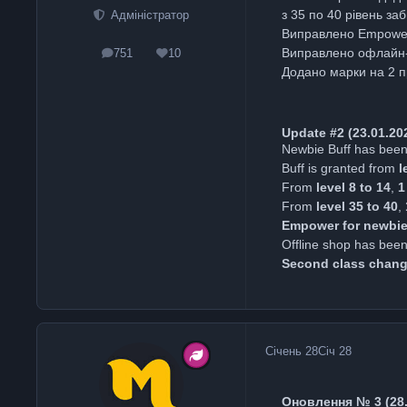
з 35 по 40 рівень за
Адміністратор
Виправлено Empower 
Виправлено офлайн
751
10
posts
Reputation
Додано марки на 2 п
Update #2 (23.01.20
Newbie Buff has been 
Buff is granted from
l
From
level 8 to 14
,
1
From
level 35 to 40
,
Empower for newbie
Offline shop has been
Second class chan
Січень 28
Січ 28
Оновлення № 3 (28