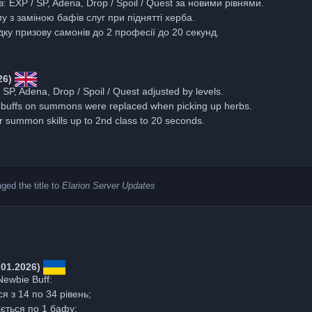
 EXP / SP, Adena, Drop / Spoil / Quest за новими рівнями.
 з заміною бафів слуг при піднятті херба.
у призову самонів до 2 професії до 20 секунд.
26)
 SP, Adena, Drop / Spoil / Quest adjusted by levels.
 buffs on summons were replaced when picking up herbs.
 summon skills up to 2nd class to 20 seconds.
ed the title to
Elarion Server Updates
.01.2026)
ewbie Buff:
я з 14 по 34 рівень;
ається по 1 бафу;