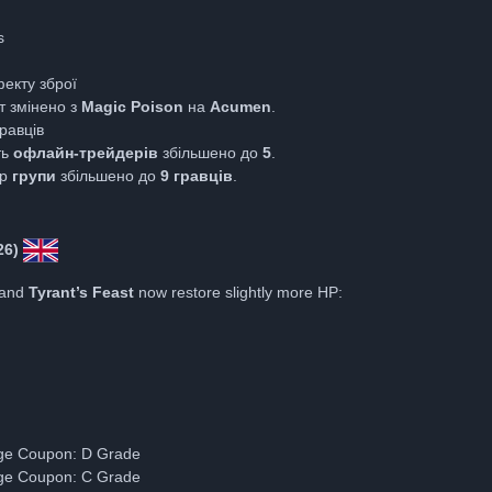
s
фекту зброї
т змінено з
Magic Poison
на
Acumen
.
равців
ть
офлайн-трейдерів
збільшено до
5
.
ір
групи
збільшено до
9 гравців
.
26)
and
Tyrant’s Feast
now restore slightly more HP:
ge Coupon: D Grade
ge Coupon: C Grade