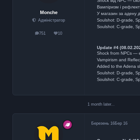
Shock від NPC — скор
Вампіризм і рефлект
Monche
У магазин за адену 
Soulshot: D-grade, Sp
Адміністратор
Soulshot: C-grade, Sp
751
10
posts
Reputation
Update #4 (08.02.20
Shock from NPCs — ef
Vampirism and Reflect
Added to the Adena s
Soulshot: D-grade, Sp
Soulshot: C-grade, Sp
1 month later...
Березень 16
Бер 16