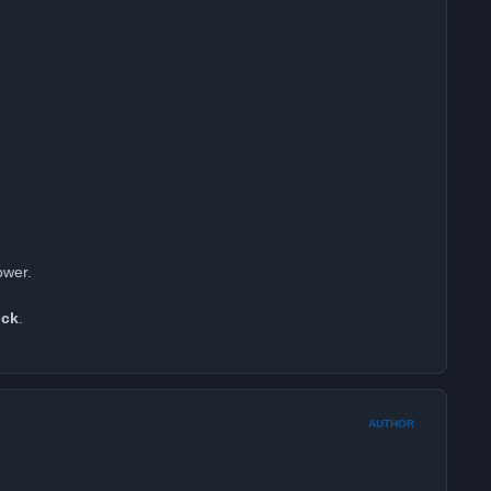
ower.
uck
.
AUTHOR