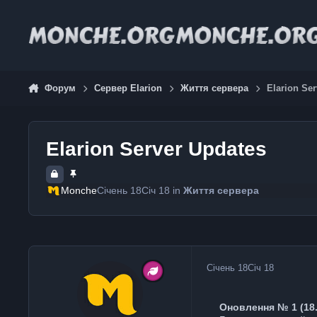
Jump to content
Форум
Сервер Elarion
Життя сервера
Elarion Se
Elarion Server Updates
Monche
Січень 18
Січ 18
in
Життя сервера
Січень 18
Січ 18
Оновлення № 1 (18.