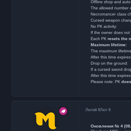
Offline shop and auto
The allowed number of 
Necromancer class ch
Cursed weapon chan
No PK activity:
If the owner does not
Each PK
resets the 
Maximum lifetime:
The maximum lifetime
After this time expir
Drop on the ground:
If a cursed sword dro
After this time expir
Please note: PK
does
Лютий 8
Лют 8
Оновлення № 4 (08