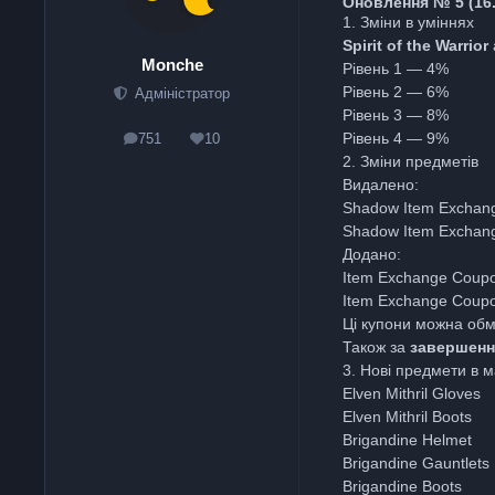
Оновлення № 5 (16
1. Зміни в уміннях
Spirit of the Warrior
Monche
Рівень 1 — 4%
Рівень 2 — 6%
Адміністратор
Рівень 3 — 8%
Рівень 4 — 9%
751
10
posts
Reputation
2. Зміни предметів
Видалено:
Shadow Item Exchan
Shadow Item Exchan
Додано:
Item Exchange Coup
Item Exchange Coup
Ці купони можна об
Також за
завершенн
3. Нові предмети в м
Elven Mithril Gloves
Elven Mithril Boots
Brigandine Helmet
Brigandine Gauntlets
Brigandine Boots