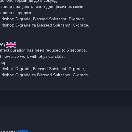
очено термін дії до 5 секунд.
 тепер працюють також для фізичних скілів.
додано в продаж:
iritshot: D-grade, Blessed Spiritshot: D-grade,
iritshot: C-grade та Blessed Spiritshot: C-grade.
26)
fect duration has been reduced to 5 seconds.
 now also work with physical skills.
hop:
iritshot: D-grade, Blessed Spiritshot: D-grade,
iritshot: C-grade та Blessed Spiritshot: C-grade.