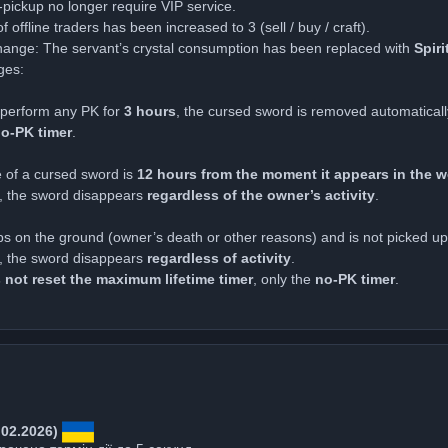
-pickup no longer require VIP service.
offline traders has been increased to 3 (sell / buy / craft).
ange: The servant’s crystal consumption has been replaced with
Spiri
ges:
 perform any PK for
3 hours
, the cursed sword is removed automaticall
no-PK timer
.
 of a cursed sword is
12 hours from the moment it appears in the w
es, the sword disappears
regardless of the owner’s activity
.
ps on the ground (owner’s death or other reasons) and is not picked up
es, the sword disappears
regardless of activity
.
 not reset the maximum lifetime timer
, only the
no-PK timer
.
.02.2026)