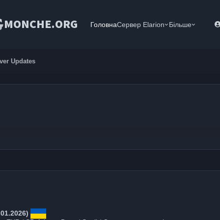
MONCHE.ORG
Головна
Сервер Elarion
Більше
rver Updates
01.2026)