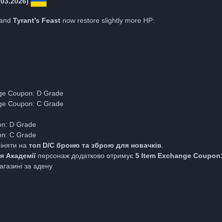
.03.2026)
and
Tyrant’s Feast
now restore slightly more HP:
ge Coupon: D Grade
ge Coupon: C Grade
on: D Grade
on: C Grade
міняти на
топ D/C броню та зброю для новачків
.
я Академії
персонаж додатково отримує
5 Item Exchange Coupon
агазині за адену