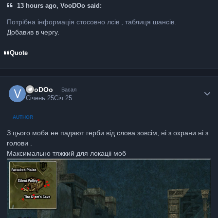
13 hours ago, VooDOo said:
Потрібна інформація стосовно лсів , таблиця шансів.
Добавив в чергу.
Quote
VooDOo
Васал
Січень 25
Січ 25
AUTHOR
З цього моба не падают герби від слова зовсім, ні з охрани ні з
голови .
Максимально тяжкий для локаціі моб