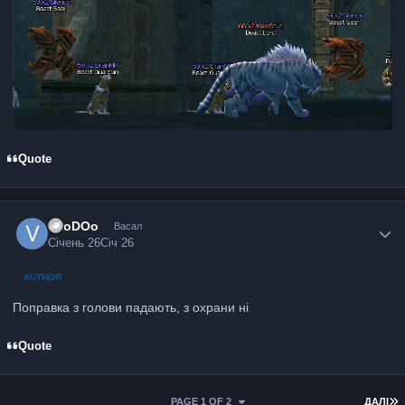
Quote
VooDOo
Васал
Січень 26
Січ 26
AUTHOR
Поправка з голови падають, з охрани ні
Quote
PAGE 1 OF 2
ДАЛІ