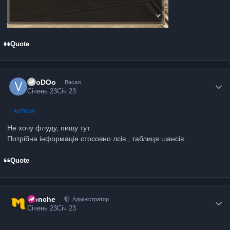
Quote
VooDOo
Васал
Січень 23
Січ 23
AUTHOR
Не хочу флуду, пишу тут.
Потрібна інформація стосовно лсів , таблиця шансів.
Quote
Monche
Адміністратор
Січень 23
Січ 23