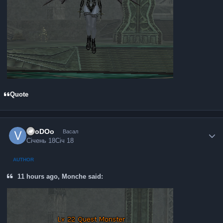
Quote
VooDOo
Васал
Січень 18
Січ 18
AUTHOR
11 hours ago, Monche said: