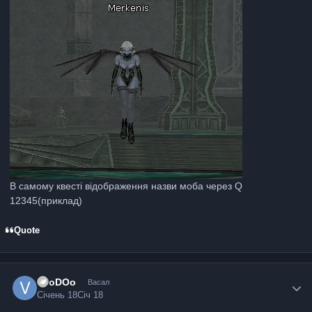
В самому квесті відображення назви моба через Q
12345(приклад)
Quote
VooDOo
Васал
Січень 18
Січ 18