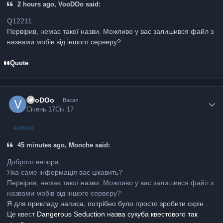
2 hours ago, VooDOo said:
Q12211
Первірив, немає такої назви. Можливо у вас залишився файл з
назвами мобів від іншого серверу?
Quote
VooDOo
Васал
Січень 17
Січ 17
AUTHOR
45 minutes ago, Monche said:
Доброго вечора,
Яка саме інформація вас цікавить?
Первірив, немає такої назви. Можливо у вас залишився файл з
назвами мобів від іншого серверу?
Я для прикладу написа, потрібно було просто зробити скрін .
Це квест
Dangerous Seduction назва сукуба квестового так