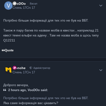
VooDOo
Васал
Січень 17
Січ 17
Потрібно більше інформації для тих хто не був на ВБТ.
Також я пару багив по назвам мобів в квестах , наприклад 21
квест темні ельфи на адену . Там не назва моба а щось типу
Q12211
Quote
Monche
Адміністратор
Січень 17
Січ 17
Доброго вечора,
2 hours ago, VooDOo said:
Потрібно більше інформації для тих хто не був на ВБТ.
Яка саме інформація вас цікавить?