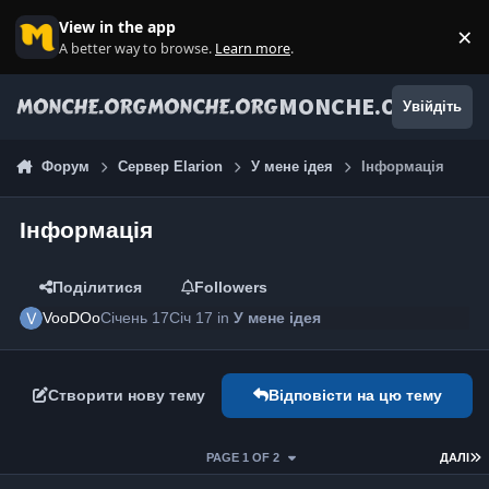
Jump to content
View in the app
×
Di
A better way to browse.
Learn more
.
MONCHE.ORG
Увійдіть
Форум
Сервер Elarion
У мене ідея
Інформація
Інформація
Поділитися
Followers
VooDOo
Січень 17
Січ 17
in
У мене ідея
Створити нову тему
Відповісти на цю тему
PAGE 1 OF 2
ДАЛІ