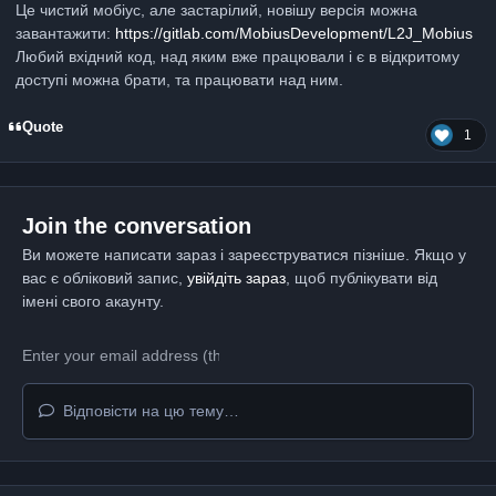
Це чистий мобіус, але застарілий, новішу версія можна
завантажити:
https://gitlab.com/MobiusDevelopment/L2J_Mobius
Любий вхідний код, над яким вже працювали і є в відкритому
доступі можна брати, та працювати над ним.
Quote
1
Join the conversation
Ви можете написати зараз і зареєструватися пізніше. Якщо у
вас є обліковий запис,
увійдіть зараз
, щоб публікувати від
імені свого акаунту.
Відповісти на цю тему…