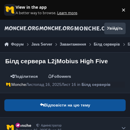
Jump to content
View in the app
×
Di
A better way to browse.
Learn more
.
MONCHE.ORG
Увійдіть
Форум
Java Server
Завантаження
Білд серверів
Б
Білд сервера L2jMobius High Five
Поділитися
Followers
Monche
Листопад 16, 2025
Лист 16
in
Білд серверів
Відповісти на цю тему
Monche
Адміністратор