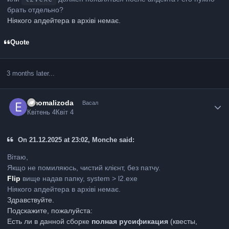
брать отдельно?
Ніякого апдейтера в архіві немає.
Quote
3 months later...
Emomalizoda
Васал
Квітень 4
Квіт 4
On 21.12.2025 at 23:02, Monche said:
Вітаю,
Якщо не помиляюсь, чистий клієнт, без патчу.
Flip
вище надав папку, system > l2.exe
Ніякого апдейтера в архіві немає.
Здравствуйте.
Подскажите, пожалуйста:
Есть ли в данной сборке
полная русификация
(квесты,