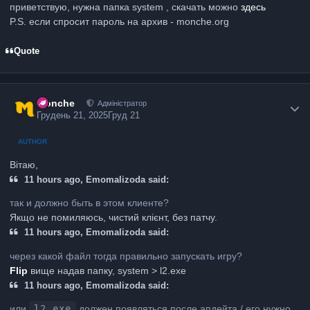
приветствую, нужна папка system , скачать можно
здесь
P.S. если спросит пароль на архив - monche.org
Quote
Monche
Адміністратор
Грудень 21, 2025
Груд 21
AUTHOR
Вітаю,
11 hours ago, Emomalizoda said:
так и должно быть в этом клиенте?
Якщо не помиляюсь, чистий клієнт, без патчу.
11 hours ago, Emomalizoda said:
через какой файл тогда правильно запускать игру?
Flip
вище надав папку, system > l2.exe
11 hours ago, Emomalizoda said:
или
l2.exe
должен появляться после апдейта / его нужно