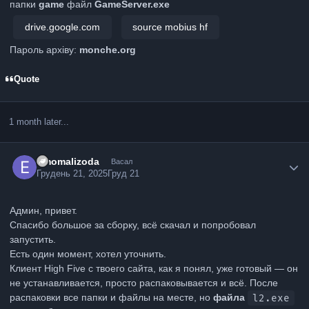
папки
game
файл
GameServer.exe
drive.google.com
source mobius hf
Пароль архіву:
monche.org
Quote
1 month later...
Emomalizoda
Васал
Грудень 21, 2025
Груд 21
Админ, привет.
Спасибо большое за сборку, всё скачал и попробовал
запустить.
Есть один момент, хотел уточнить.
Клиент High Five с твоего сайта, как я понял, уже готовый — он
не устанавливается, просто распаковывается и всё. После
распаковки все папки и файлы на месте, но
файла
l2.exe