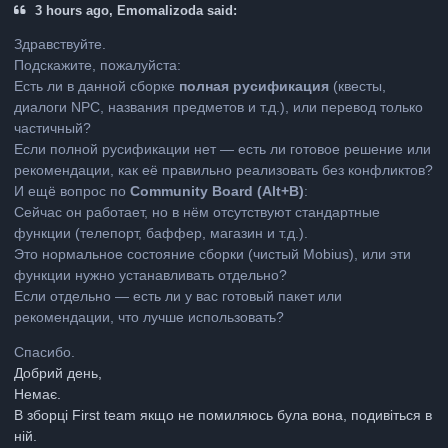
3 hours ago, Emomalizoda said:
Здравствуйте.
Подскажите, пожалуйста:
Есть ли в данной сборке
полная русификация
(квесты,
диалоги NPC, названия предметов и т.д.), или перевод только
частичный?
Если полной русификации нет — есть ли готовое решение или
рекомендации, как её правильно реализовать без конфликтов?
И ещё вопрос по
Community Board (Alt+B)
:
Сейчас он работает, но в нём отсутствуют стандартные
функции (телепорт, баффер, магазин и т.д.).
Это нормальное состояние сборки (чистый Mobius), или эти
функции нужно устанавливать отдельно?
Если отдельно — есть ли у вас готовый пакет или
рекомендации, что лучше использовать?
Спасибо.
Добрий день,
Немає.
В зборці First team якщо не помиляюсь була вона, подивіться в
ній.