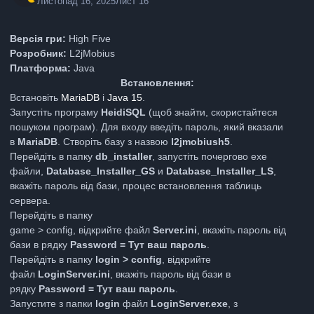
Листопад 16, 2025
Лист 16
Версія гри:
High Five
Розробник:
L2jMobius
Платформа:
Java
Встановлення:
Встановіть
MariaDB
і
Java 15
.
Запустіть програму
HeidiSQL
(щоб знайти, скористайтеся
пошуком програм). Для входу введіть пароль, який вказали
в
MariaDB
. Створіть базу з назвою
l2jmobiush5
.
Перейдіть в папку
db_installer
, запустіть почергово exe
файли,
Database_Installer_GS
и
Database_Installer_LS
,
вкажіть пароль від бази, процес встановлення таблиць
сервера.
Перейдіть в папку
game > config, відкрийте файл
Server.ini
, вкажіть пароль від
бази в рядку
Password = Тут ваш пароль
.
Перейдіть в папку
login > config
, відкрийте
файл
LoginServer.ini
, вкажіть пароль від бази в
рядку
Password = Тут ваш пароль
.
Запустите з папки
login
файл
LoginServer.exe
, з