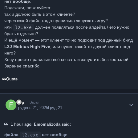
нет вообще
.
Подскажи, пожалуйста:
так и должно быть в этом клиенте?
через какой файл тогда правильно запускать игру?
или
l2.exe
должен появляться после апдейта / его нужно
брать отдельно?
И ещё момент — этот клиент точно подходит под данный билд
L2J Mobius High Five
, или нужен какой-то другой клиент под
него?
Хочу просто правильно всё связать и запустить без костылей.
Заранее спасибо.
Quote
Flip
Васал
Грудень 21, 2025
Груд 21
1 hour ago, Emomalizoda said:
файла
l2.exe
нет вообще
.