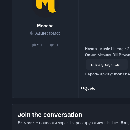
Monche
Адміністратор
751
10
posts
Reputation
Назва
: Music Lineage 2
Опис
: Музика Bill Brow
drive.google.com
Пароль архіву:
monche
Quote
Join the conversation
Ви можете написати зараз і зареєструватися пізніше. Якщо