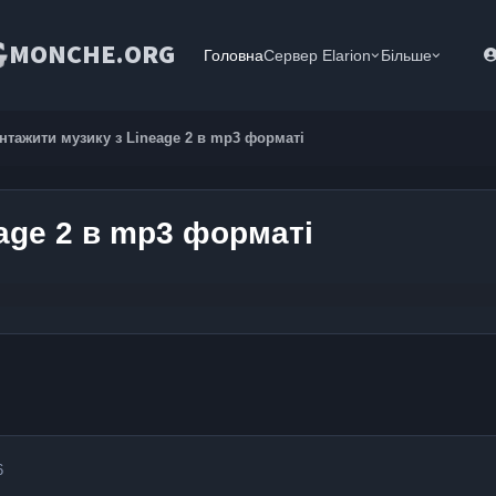
MONCHE.ORG
Головна
Сервер Elarion
Більше
нтажити музику з Lineage 2 в mp3 форматі
age 2 в mp3 форматі
6