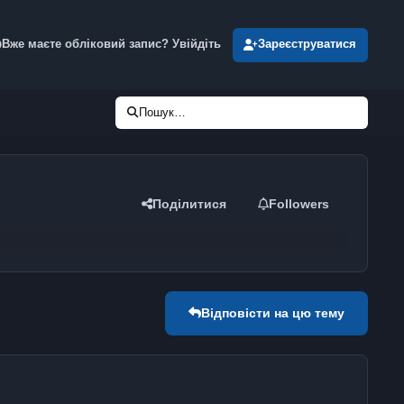
Вже маєте обліковий запис? Увійдіть
Зареєструватися
Пошук…
Поділитися
Followers
Відповісти на цю тему