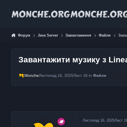
Jump to content
Форум
Java Server
Завантаження
Файли
Зава
Завантажити музику з Line
Monche
Листопад 16, 2025
Лист 16
in
Файли
Листопад 16, 2025
Лист 1