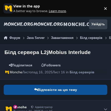
Jump to content
View in the app
×
Di
A better way to browse.
Learn more
.
MONCHE.ORG
Увійдіть
Форум
Java Server
Завантаження
Білд серверів
Б
Білд сервера L2jMobius Interlude
Поділитися
Followers
Monche
Листопад 16, 2025
Лист 16
in
Білд серверів
Відповісти на цю тему
Monche
Адміністратор