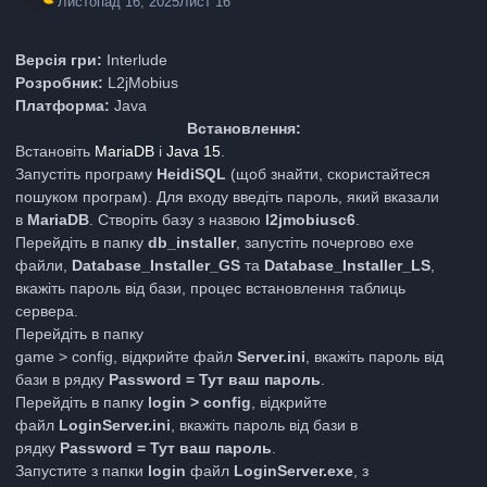
Листопад 16, 2025
Лист 16
Версія гри:
Interlude
Розробник:
L2jMobius
Платформа:
Java
Встановлення:
Встановіть
MariaDB
і
Java 15
.
Запустіть програму
HeidiSQL
(щоб знайти, скористайтеся
пошуком програм). Для входу введіть пароль, який вказали
в
MariaDB
. Створіть базу з назвою
l2jmobiusc6
.
Перейдіть в папку
db_installer
, запустіть почергово exe
файли,
Database_Installer_GS
та
Database_Installer_LS
,
вкажіть пароль від бази, процес встановлення таблиць
сервера.
Перейдіть в папку
game > config, відкрийте файл
Server.ini
, вкажіть пароль від
бази в рядку
Password = Тут ваш пароль
.
Перейдіть в папку
login > config
, відкрийте
файл
LoginServer.ini
, вкажіть пароль від бази в
рядку
Password = Тут ваш пароль
.
Запустите з папки
login
файл
LoginServer.exe
, з