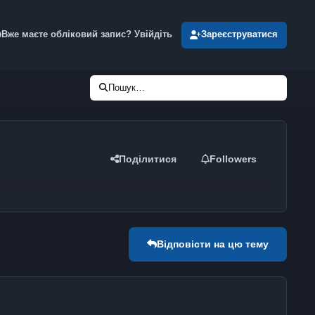
Вже маєте обліковий запис? Увійдіть
Зареєструватися
Пошук…
Поділитися
Followers
Відповісти на цю тему