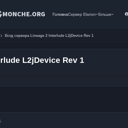
MONCHE.ORG
Головна
Сервер Elarion
Більше
Білд сервера Lineage 2 Interlude L2jDevice Rev 1
rlude L2jDevice Rev 1
6