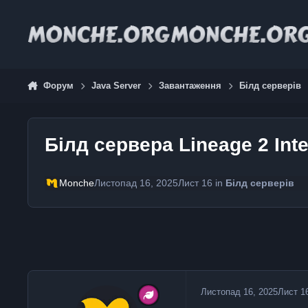
Jump to content
Форум
Java Server
Завантаження
Білд серверів
Білд сервера Lineage 2 Inte
Monche
Листопад 16, 2025
Лист 16
in
Білд серверів
Листопад 16, 2025
Лист 1