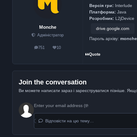
Версія гри:
Interlude
Платформа:
Java
Розробник:
L2jDevice
Monche
drive.google.com
Адміністратор
Пароль архіву:
monche
751
10
posts
Reputation
Quote
Join the conversation
Ви можете написати зараз і зареєструватися пізніше. Якщо
Відповісти на цю тему…