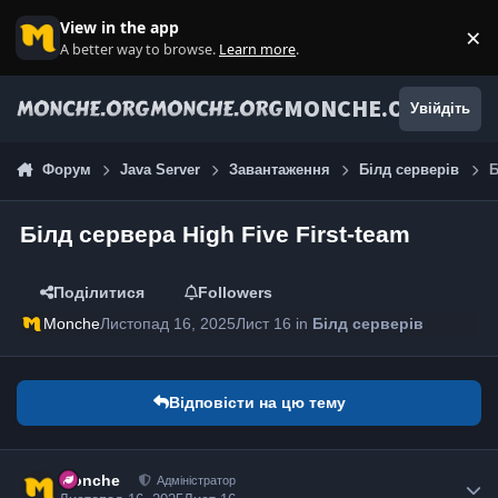
Jump to content
View in the app
×
Di
A better way to browse.
Learn more
.
MONCHE.ORG
Увійдіть
Форум
Java Server
Завантаження
Білд серверів
Б
Білд сервера High Five First-team
Поділитися
Followers
Monche
Листопад 16, 2025
Лист 16
in
Білд серверів
Відповісти на цю тему
Monche
Адміністратор