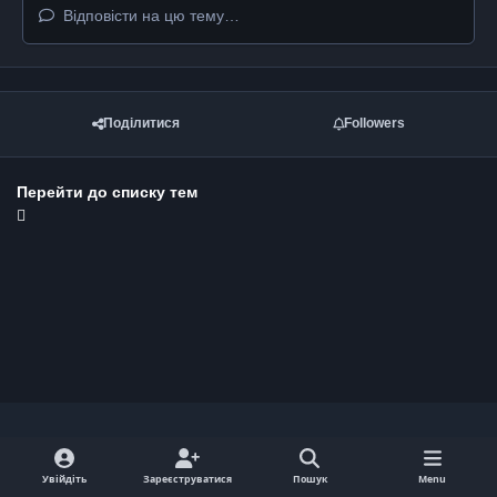
Відповісти на цю тему…
Поділитися
Followers
Перейти до списку тем
Light Mode
Dark Mode
System Preference
y
Увійдіть
Зареєструватися
Пошук
Menu
o