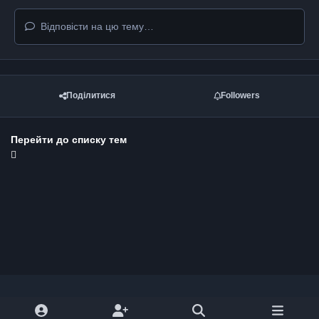
Відповісти на цю тему…
Поділитися
Followers
Перейти до списку тем
Light Mode
Dark Mode
System Preference
y