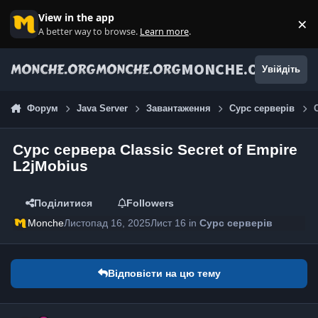
Jump to content
View in the app
×
Di
A better way to browse.
Learn more
.
MONCHE.ORG
Увійдіть
Форум
Java Server
Завантаження
Сурс серверів
Сурс сервера Classic Secret of Empire
L2jMobius
Поділитися
Followers
Monche
Листопад 16, 2025
Лист 16
in
Сурс серверів
Відповісти на цю тему