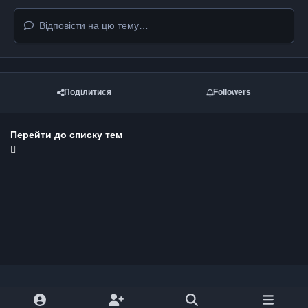
Відповісти на цю тему…
Поділитися
Followers
Перейти до списку тем
Light Mode
Dark Mode
System Preference
y