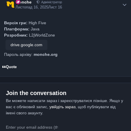
Monche
Адміністратор
Листопад 16, 2025
Лист 16
Версія гри:
High Five
Платформа:
Java
Розробник:
L2jWorldZone
drive.google.com
Пароль архіву:
monche.org
Quote
Join the conversation
Ви можете написати зараз і зареєструватися пізніше. Якщо у
вас є обліковий запис,
увійдіть зараз
, щоб публікувати від
імені свого акаунту.