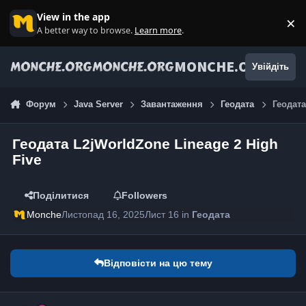
Jump to content
View in the app
×
Di
A better way to browse.
Learn more
.
MONCHE.ORG
Увійдіть
Форум
Java Server
Завантаження
Геодата
Геодата
Геодата L2jWorldZone Lineage 2 High
Five
Поділитися
Followers
Monche
Листопад 16, 2025
Лист 16
in
Геодата
Відповісти на цю тему