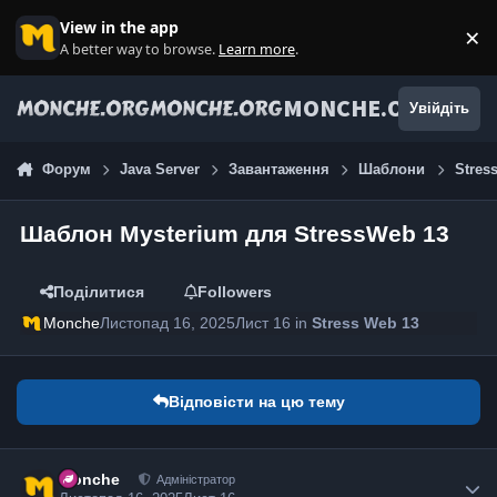
Jump to content
View in the app
×
Di
A better way to browse.
Learn more
.
MONCHE.ORG
Увійдіть
Форум
Java Server
Завантаження
Шаблони
Stres
Шаблон Mysterium для StressWeb 13
Поділитися
Followers
Monche
Листопад 16, 2025
Лист 16
in
Stress Web 13
Відповісти на цю тему
Monche
Адміністратор