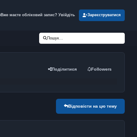
Вже маєте обліковий запис? Увійдіть
Зареєструватися
Пошук…
Поділитися
Followers
Відповісти на цю тему