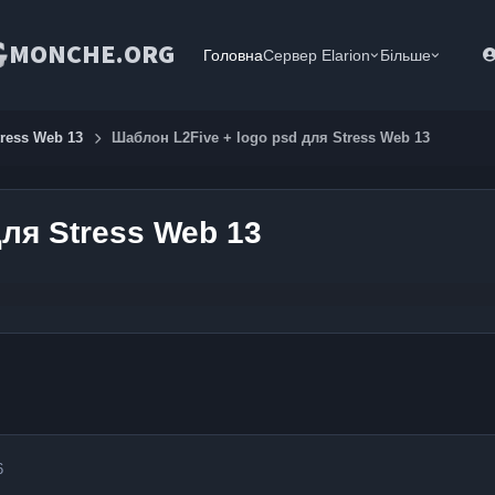
MONCHE.ORG
Головна
Сервер Elarion
Більше
tress Web 13
Шаблон L2Five + logo psd для Stress Web 13
для Stress Web 13
6