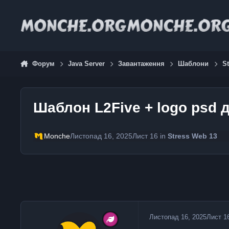
Jump to content
Форум
Java Server
Завантаження
Шаблони
S
Шаблон L2Five + logo psd 
Monche
Листопад 16, 2025
Лист 16
in
Stress Web 13
Листопад 16, 2025
Лист 1