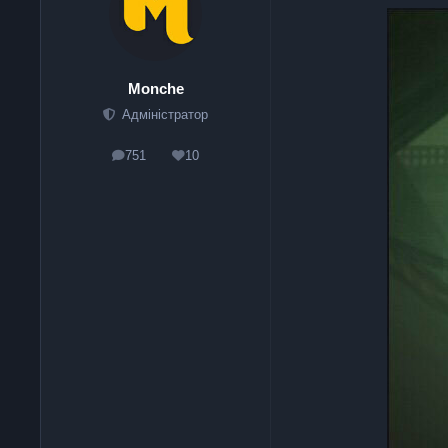
Monche
Адміністратор
751
10
posts
Reputation