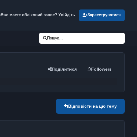
Вже маєте обліковий запис? Увійдіть
Зареєструватися
Пошук…
Поділитися
Followers
Відповісти на цю тему