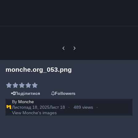
Previous carousel slide
Next carousel slide
monche.org_053.png
Поділитися
Followers
By
Monche
Листопад 18, 2025
Лист 18
489 views
View Monche's images