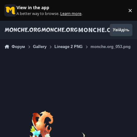
Jump to content
View in the app
×
Di
A better way to browse.
Learn more
.
MONCHE.ORG
Увійдіть
Форум
Gallery
Lineage 2 PNG
monche.org_053.png