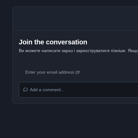
Join the conversation
Ви можете написати зараз і зареєструватися пізніше. Якщо
Add a comment...
Форум
Gallery
Lineage 2 PNG
monche.org_162.pn