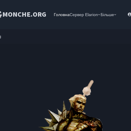
MONCHE.ORG
Головна
Сервер Elarion
Більше
g