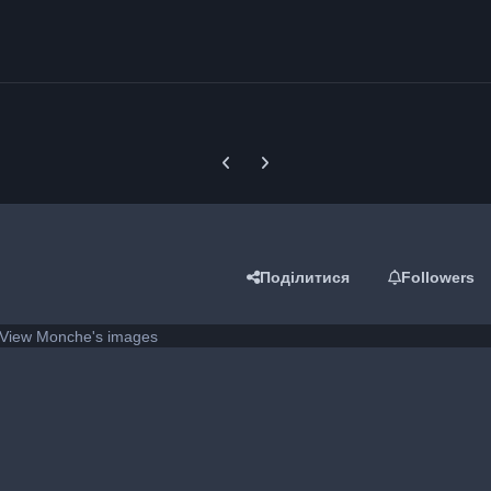
Previous carousel slide
Next carousel slide
Поділитися
Followers
View Monche's images