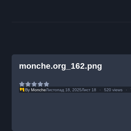
monche.org_162.png
By
Monche
Листопад 18, 2025
Лист 18
520 views