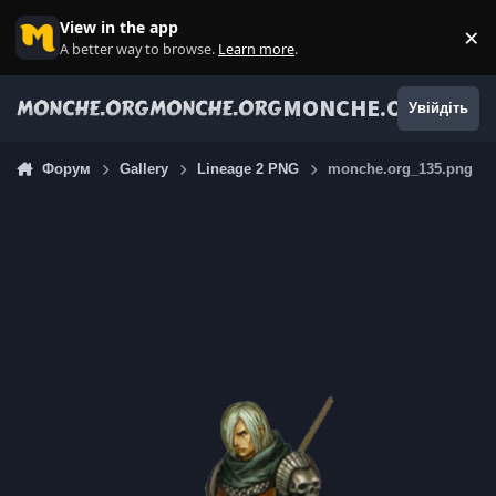
Jump to content
View in the app
×
Di
A better way to browse.
Learn more
.
MONCHE.ORG
Увійдіть
Форум
Gallery
Lineage 2 PNG
monche.org_135.png