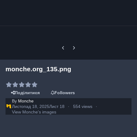
Previous carousel slide
Next carousel slide
monche.org_135.png
Поділитися
Followers
By
Monche
Листопад 18, 2025
Лист 18
554 views
View Monche's images