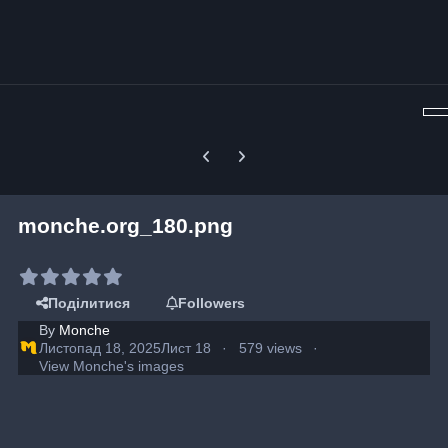
Previous carousel slide
Next carousel slide
monche.org_180.png
Поділитися
Followers
By
Monche
Листопад 18, 2025
Лист 18
579 views
View Monche's images