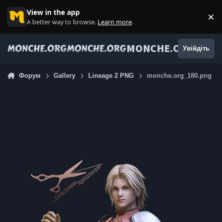
Jump to content
View in the app
×
Di
A better way to browse.
Learn more
.
MONCHE.ORG
Увійдіть
Форум
Gallery
Lineage 2 PNG
monche.org_180.png