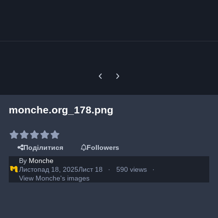
Previous carousel slide
Next carousel slide
monche.org_178.png
Поділитися
Followers
By
Monche
Листопад 18, 2025
Лист 18
590 views
View Monche's images