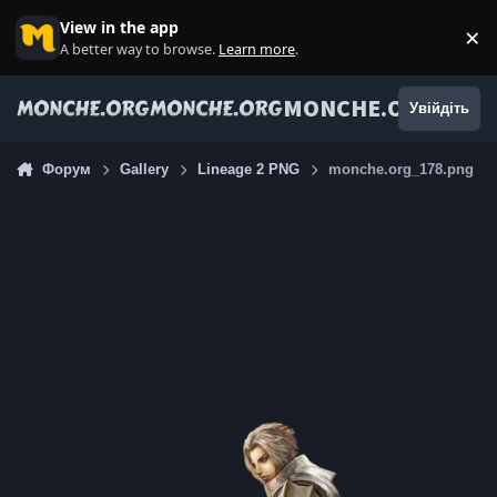
Jump to content
View in the app
×
Di
A better way to browse.
Learn more
.
MONCHE.ORG
Увійдіть
Форум
Gallery
Lineage 2 PNG
monche.org_178.png