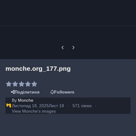
Previous carousel slide
Next carousel slide
monche.org_177.png
Поділитися
Followers
By
Monche
Листопад 18, 2025
Лист 18
571 views
View Monche's images