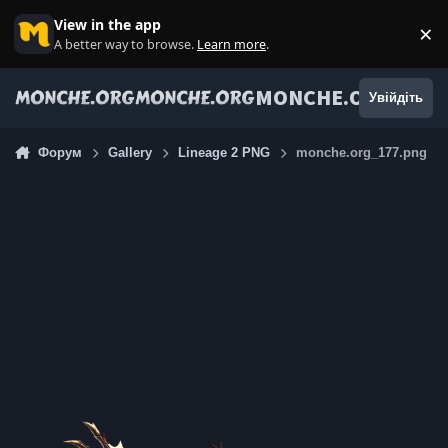
Jump to content
View in the app
×
Di
A better way to browse.
Learn more
.
MONCHE.ORG
Увійдіть
Форум
Gallery
Lineage 2 PNG
monche.org_177.png