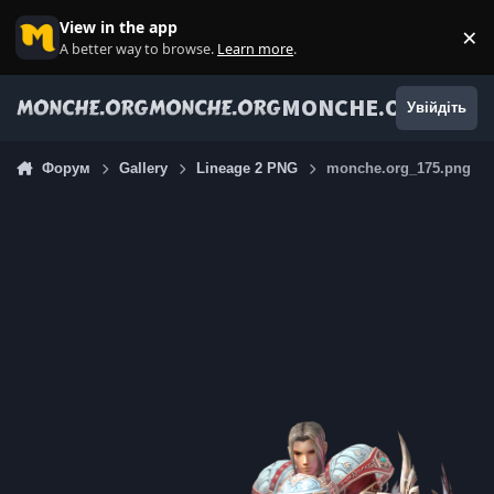
Jump to content
View in the app
×
Di
A better way to browse.
Learn more
.
MONCHE.ORG
Увійдіть
Форум
Gallery
Lineage 2 PNG
monche.org_175.png