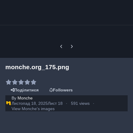
Previous carousel slide
Next carousel slide
monche.org_175.png
Поділитися
Followers
By
Monche
Листопад 18, 2025
Лист 18
591 views
View Monche's images