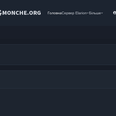
MONCHE.ORG
Головна
Сервер Elarion
Більше